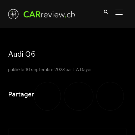
TOGGL
Audi Q6
publié le
10 septembre 2023
par J-A Dayer
Partager
Partager
Partager
Partager
sur
sur
sur
Twitter
Facebook
LinkedIn