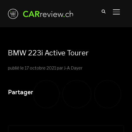
TOGGL
BMW 223i Active Tourer
publié le
17 octobre 2021
par J-A Dayer
Partager
Partager
Partager
Partager
sur
sur
sur
Twitter
Facebook
LinkedIn