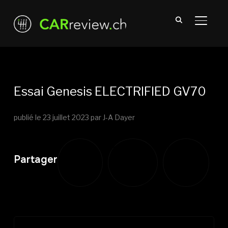
TOGGL
Essai Genesis ELECTRIFIED GV70
publié le
23 juillet 2023
par J-A Dayer
Partager
Partager
Partager
Partager
sur
sur
sur
Twitter
Facebook
LinkedIn