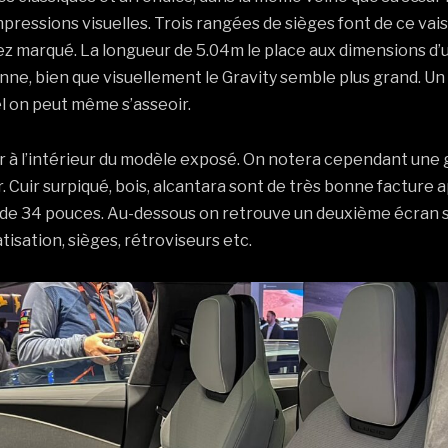
impressions visuelles. Trois rangées de sièges font de ce vai
ez marqué. La longueur de 5.04m le place aux dimensions d’u
, bien que visuellement le Gravity semble plus grand. Un co
l on peut même s’asseoir.
aller à l’intérieur du modèle exposé. On notera cependant une
ir. Cuir surpiqué, bois, alcantara sont de très bonne factur
 de 34 pouces. Au-dessous on retrouve un deuxième écran sim
isation, sièges, rétroviseurs etc.