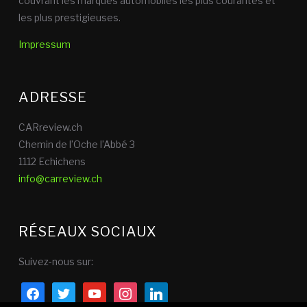
couvrant les marques automobiles les plus courantes et
les plus prestigieuses.
Impressum
ADRESSE
CARreview.ch
Chemin de l’Oche l’Abbé 3
1112 Echichens
info@carreview.ch
RÉSEAUX SOCIAUX
Suivez-nous sur:
facebook
twitter
youtube
instagram
linkedin